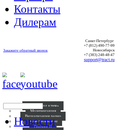
Контакты
Дилерам
Санкт-Петербург
+7 (812) 490-77-99
Новосибирск
Закажите обратный звонок
+7 (383) 248-48-47
support@tract.ru
Р
Радио «под ключ»
Модернизация
Визуализация радио
Новости
Проектирование
Digispot II