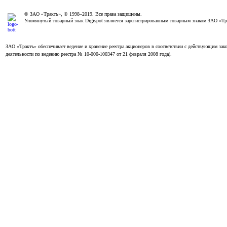
© ЗАО «Трактъ», © 1998–2019. Все права защищены.
Упомянутый товарный знак Digispot является зарегистрированным товарным знаком ЗАО «Т
ЗАО «Трактъ» обеспечивает ведение и хранение реестра акционеров в соответствии с действующим з
деятельности по ведению реестра № 10-000-100347 от 21 февраля 2008 года).