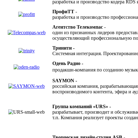
разработка и производство кодера RDS
ПрофиТТ
-
разработка и производство профессиона
Агентство Телекомпас
-
один из признанных лидеров предостав
осуществляющий профессиональную под
Тринити -
Системная интеграция. Проектирование
Одень Радио -
продакшн-компания по созданию музык
SAYMON -
российская компания, разрабатывающая
воспроизводимого контента, эфира и ау
Группа компаний «URS» -
разрабатывает, производит и обслужива
т.п. Компания реализует проекты созда
Творческая дизайн-студия ASB -