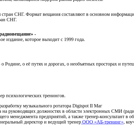
 стран СНГ. Формат вещания составляют в основном информацио
ран СНГ.
 радиовещание» -
е издание, которое выходит с 1999 года.
 о Родине, о её путях и дорогах, о необъятных просторах и путе
ер психологических тренингов.
разработку музыкального ротатора Digispot II Маг
а на руководящих должностях в области электронных СМИ (рад
общего менеджмента предприятий, а также тренер-консультант в 
генеральный директор и ведущий тренер
ООО «АБ-тренинг»
, ко