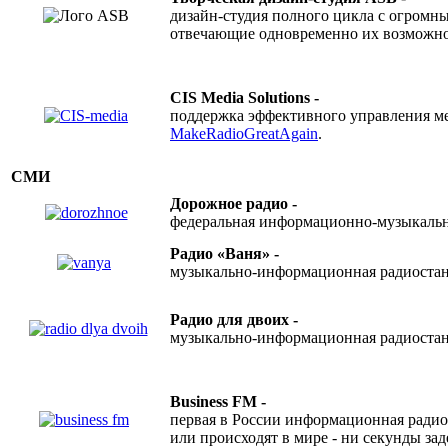
CIS
дизайн-студия полного цикла с огромн
Media
отвечающие одновременно их возможно
Solutions
CIS Media Solutions -
поддержка эффективного управления м
MakeRadioGreatAgain
.
СМИ
Дорожное радио -
федеральная информационно-музыкальна
Радио «Ваня» -
музыкально-информационная радиостанц
Радио для двоих -
музыкально-информационная радиостанц
Business FM -
первая в России информационная радиос
или происходят в мире - ни секунды за