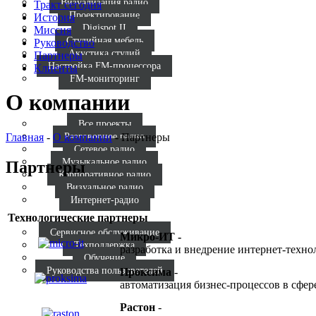
Визуализация радио
Тракт сегодня
Проектирование
История
Digispot II
Миссия
Студийная мебель
Руководство
Акустика студий
Партнеры
Настройка FM-процессора
Клиенты
FM-мониторинг
О компании
Все проекты
Главная
-
О компании
-
Партнеры
Разговорное радио
Сетевое радио
Музыкальное радио
Партнеры
Корпоративное радио
Визуальное радио
Интернет-радио
Технологические партнеры
Сервисное обслуживание
Микро-ИТ -
Техподдержка
разработка и внедрение интернет-техно
Обучение
Руководства пользователей
Проксима
-
автоматизация бизнес-процессов в сфе
Растон
-