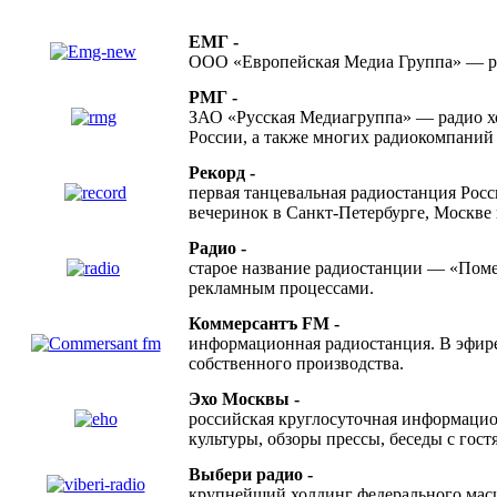
ЕМГ -
ООО «Европейская Медиа Группа» — ро
РМГ -
ЗАО «Русская Медиагруппа» — радио х
России, а также многих радиокомпаний 
Рекорд -
первая танцевальная радиостанция Росс
вечеринок в Санкт-Петербурге, Москве 
Радио -
старое название радиостанции
—
«Помес
рекламным процессами.
Коммерсантъ FM -
информационная радиостанция. В эфире 
собственного производства.
Эхо Москвы -
российская круглосуточная информацио
культуры, обзоры прессы, беседы с гос
Выбери радио -
крупнейший холдинг федерального масш