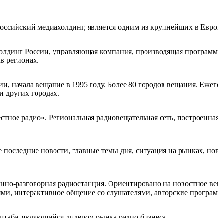
ссийский медиахолдинг, является одним из крупнейших в Евро
олдинг России, управляющая компания, производящая програм
в регионах.
ии, начала вещание в 1995 году. Более 80 городов вещания. Еже
и других городах.
тное радио». Региональная радиовещательная сеть, построенн
последние новости, главные темы дня, ситуация на рынках, нов
нно-разговорная радиостанция. Ориентировано на новостное в
тями, интерактивное общение со слушателями, авторские програ
таба, являющийся лидером рынка радио бизнеса.