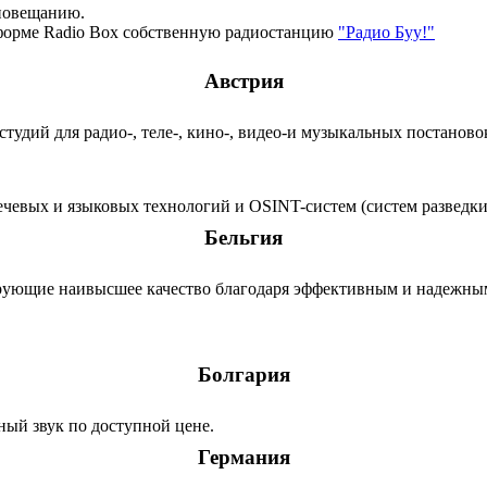
диовещанию.
атформе Radio Box собственную радиостанцию
"Радио Буу!"
Австрия
тудий для радио-, теле-, кино-, видео-и музыкальных постанов
ечевых и языковых технологий и OSINT-систем (систем разведки
Бельгия
ирующие наивысшее качество благодаря эффективным и надежны
Болгария
ый звук по доступной цене.
Германия