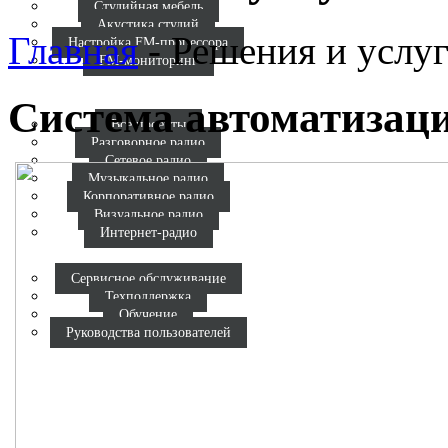
Студийная мебель
Акустика студий
Главная
-
Решения и услу
Настройка FM-процессора
FM-мониторинг
Кат
Реал
Система автоматизаци
Все проекты
Разговорное радио
Сетевое радио
Музыкальное радио
Корпоративное радио
Визуальное радио
Интернет-радио
По
Сервисное обслуживание
Техподдержка
Обучение
Руководства пользователей