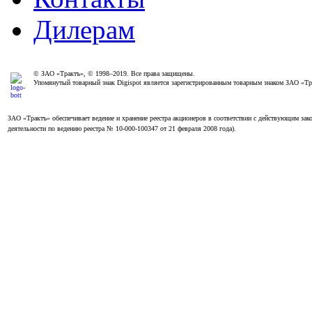
Дилерам
© ЗАО «Трактъ», © 1998–2019. Все права защищены.
Упомянутый товарный знак Digispot является зарегистрированным товарным знаком ЗАО «Т
ЗАО «Трактъ» обеспечивает ведение и хранение реестра акционеров в соответствии с действующим з
деятельности по ведению реестра № 10-000-100347 от 21 февраля 2008 года).